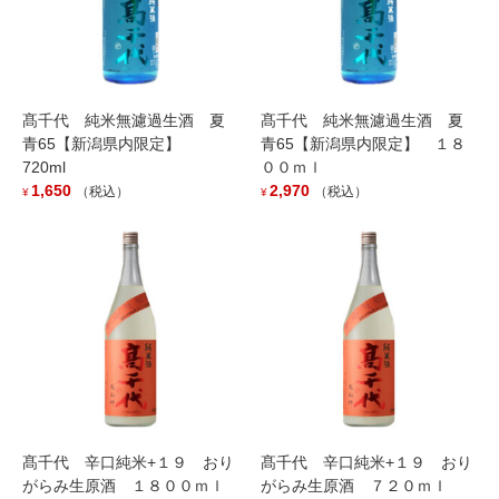
髙千代 純米無濾過生酒 夏
髙千代 純米無濾過生酒 夏
青65【新潟県内限定】
青65【新潟県内限定】 １８
720ml
００ｍｌ
1,650
2,970
（税込）
（税込）
¥
¥
髙靇 M判 1800ml
2,420
（税込）
¥
新潟県南魚沼地区を中心とした雪国圏（弊社の環境を県境を解せ
ず設定した地域エリア）
（Mのみ地域限定販売品で、今の計画では新潟県・長野県・群馬県
での取り扱いです。）
→「M」は南魚沼の頭文字です。
壱火入れの為、20 度以下の温度帯での管理(冷蔵保管)をお願いし
髙千代 辛口純米+１９ おり
髙千代 辛口純米+１９ おり
ます。
がらみ生原酒 １８００ｍｌ
がらみ生原酒 ７２０ｍｌ
夏季の発送はクール便をオススメします。