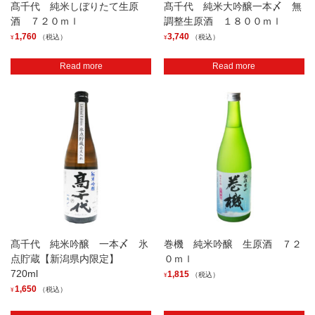
髙千代 純米しぼりたて生原
髙千代 純米大吟醸一本〆 無
酒 ７２０ｍｌ
調整生原酒 １８００ｍｌ
1,760
3,740
（税込）
（税込）
¥
¥
Read more
Read more
髙千代 純米吟醸 一本〆 氷
巻機 純米吟醸 生原酒 ７２
点貯蔵【新潟県内限定】
０ｍｌ
720ml
1,815
（税込）
¥
1,650
（税込）
¥