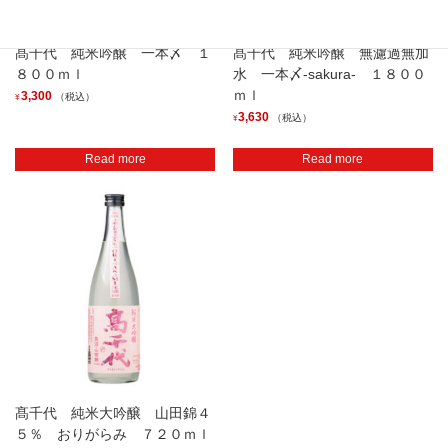
髙千代 純米吟醸 一本〆 １
髙千代 純米吟醸 無濾過無加
８００ｍｌ
水 一本〆-sakura- １８００
ｍｌ
3,300
（税込）
¥
3,630
（税込）
¥
Read more
Read more
髙千代 純米大吟醸 山田錦４
５％ おりがらみ ７２０ｍｌ