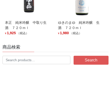
年の期間、試験醸造を繰り返し改良を重ねてきました。
商品名は高千代酒造が、かつて一部の最高級酒に名付けていた
「高龍」を復活させ命名。
名称の由来は旧塩沢町にある「高龍神社」から拝命した貴重な名
本正 純米吟醸 中取り生
ゆきのまゆ 純米吟醸 生
前で、図案は「龍」で日本古来の技術「おりがみ」で表現してお
酒 ７２０ｍｌ
酒 ７２０ｍｌ
ります。
1,925
1,980
（税込）
（税込）
¥
¥
商品検索
You may also like…
Search
Search
for: