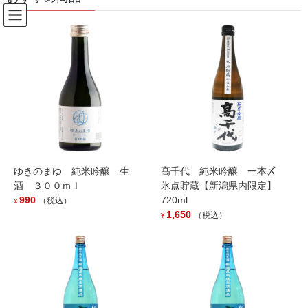
コ
ナ
ン
ビ
テ
ゲ
ン
ー
Products
ツ
シ
へ
ョ
ス
ン
HOME
Products
outofstock
髙靇 M判 1800ml
キ
に
ッ
移
プ
動
ゆきのまゆ 純米吟醸 生
髙千代 純米吟醸 一本〆
酒 ３００ｍｌ
氷点貯蔵【新潟県内限定】
990
720ml
（税込）
¥
1,650
（税込）
¥