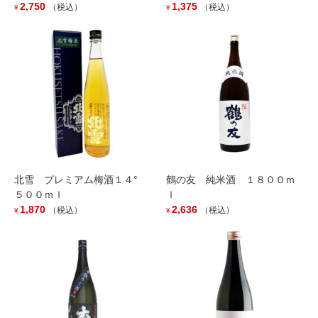
2,750
1,375
（税込）
（税込）
¥
¥
Out of stock
Category:
髙千代酒造／髙千代
Tags:
日本酒
,
髙千代酒造
,
1800ml
,
高龍
Description
Description
北雪 プレミアム梅酒１４°
鶴の友 純米酒 １８００ｍ
５００ｍｌ
ｌ
本商品はアル添量を通常の 3 分の１程度（味わいの追求上この量
1,870
2,636
（税込）
（税込）
¥
¥
になりました）にし、仕込み段階の追い水は極端に控え、超低温
で経過させ（もろみ日数 30 日前後）ました。
普段使い出来る万能型スペックの普通酒です。
当初、「1.8L 2500円以内（税込み）の価格で高品質かつ呑み飽き
しづらい美味い酒」を世に送り出すプロジェクトより試験醸造を
経て製造仕込みの定義から見直し、原価比をとことん突き詰め消
費者の目線に立った日本酒を追求する事を目標とし、2017年より5