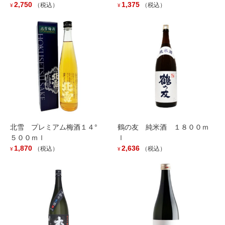
2,750
1,375
（税込）
（税込）
¥
¥
Category:
髙千代酒造／髙千代
Tags:
日本酒
,
髙千代酒造
,
1800ml
Description
Description
髙千代酒造では全国的にも珍しい「一本〆」というお米を使用
し、お酒を造っています。
北雪 プレミアム梅酒１４°
鶴の友 純米酒 １８００ｍ
５００ｍｌ
ｌ
「一本〆」は「五百万石」と「豊盃」から生まれたお米です。
1,870
2,636
（税込）
（税込）
¥
¥
お米の特徴として、「淡麗辛口」とは少し違い、米の旨味がでた
お酒に仕上がります。
精米方法には扁平精米を用いており、精米方法が通常のものより
扁平精米のほうが２倍程度時間がかかりますが、通常の精米より
雑味の少ないお酒に仕上がります。