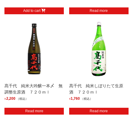
Add to cart
Read more
髙千代 純米大吟醸一本〆 無
髙千代 純米しぼりたて生原
調整生原酒 ７２０ｍｌ
酒 ７２０ｍｌ
2,200
1,760
（税込）
（税込）
¥
¥
Read more
Read more