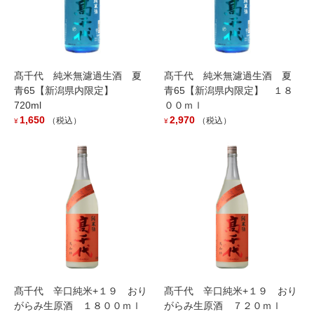
髙千代 純米無濾過生酒 夏
髙千代 純米無濾過生酒 夏
青65【新潟県内限定】
青65【新潟県内限定】 １８
720ml
００ｍｌ
1,650
2,970
（税込）
（税込）
¥
¥
髙千代 辛口純米+１９ おりがらみ
生原酒 １８００ｍｌ
2,750
（税込）
¥
完全発酵にて日本酒度を+19まで切らした純米酒のおりがらみ。
65％の扁平精米ならではの上質感のある旨味と+19で辛口のキレが
特徴の純米に滓をからめ、さらに旨味と深みがアップしていま
す。
髙千代 辛口純米+１９ おり
髙千代 辛口純米+１９ おり
Out of stock
がらみ生原酒 １８００ｍｌ
がらみ生原酒 ７２０ｍｌ