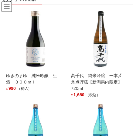
コ
ナ
ン
ビ
テ
ゲ
ン
ー
Products
ツ
シ
へ
ョ
ス
ン
HOME
Products
featured
キ
に
髙千代 辛口純米+１９ おりがらみ生原酒 １８００ｍｌ
ッ
移
プ
動
ゆきのまゆ 純米吟醸 生
髙千代 純米吟醸 一本〆
酒 ３００ｍｌ
氷点貯蔵【新潟県内限定】
990
720ml
（税込）
¥
1,650
（税込）
¥