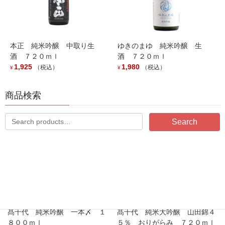
米作りからお酒ができあがるまで「真面目すぎるくらいのこだわ
り」をもち、努力を積み重ねてます。
本正 純米吟醸 中取り生
ゆきのまゆ 純米吟醸 生
酒 ７２０ｍｌ
酒 ７２０ｍｌ
You may also like…
1,925
1,980
（税込）
（税込）
¥
¥
商品検索
Search
Search
for:
髙千代 純米吟醸 一本〆 １
髙千代 純米大吟醸 山田錦４
８００ｍｌ
５％ おりがらみ ７２０ｍｌ