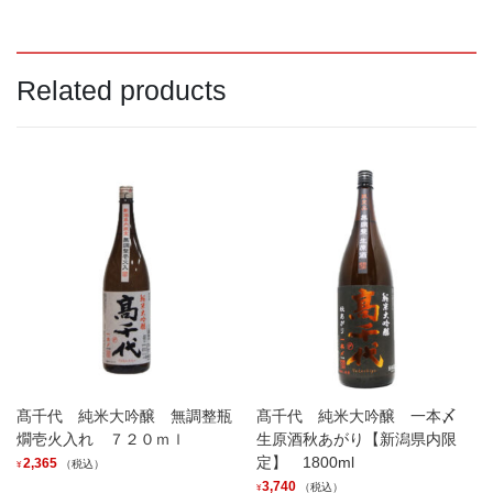
Related products
髙千代 純米大吟醸 無調整瓶
髙千代 純米大吟醸 一本〆
燗壱火入れ ７２０ｍｌ
生原酒秋あがり【新潟県内限
定】 1800ml
2,365
（税込）
¥
3,740
（税込）
¥