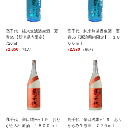
この機会を逃したら二度と飲めない限定酒かもしれません。
髙千代 純米無濾過生酒 夏
髙千代 純米無濾過生酒 夏
青65【新潟県内限定】
青65【新潟県内限定】 １８
720ml
００ｍｌ
1,650
2,970
（税込）
（税込）
¥
¥
髙千代 辛口純米+１９ おり
髙千代 辛口純米+１９ おり
がらみ生原酒 １８００ｍｌ
がらみ生原酒 ７２０ｍｌ
関連記事