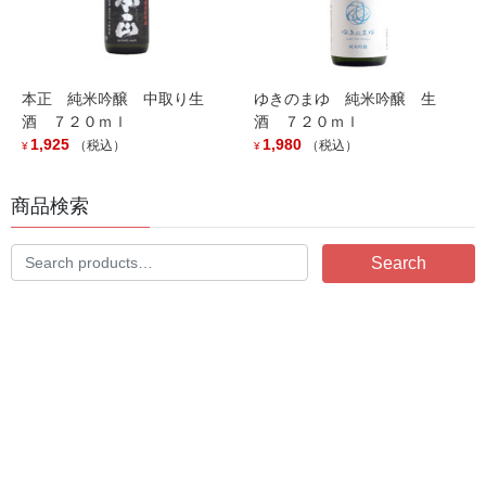
2025年8月4日
５・６年ぶりの復活発売！
本正 純米吟醸 中取り生
ゆきのまゆ 純米吟醸 生
2025年6月23日
酒 ７２０ｍｌ
酒 ７２０ｍｌ
1,925
1,980
（税込）
（税込）
「山間 純米吟醸 彗星」入荷です。
¥
¥
2025年2月15日
商品検索
「鬼山間 赤・青」入荷いたしました。
Search
Search
2025年1月21日
for:
今年も入荷しました人気商品「〆張鶴 純米吟醸 越淡麗 原
酒」
2024年7月25日
「牧之 大吟醸」入荷しました。
2023年12月1日