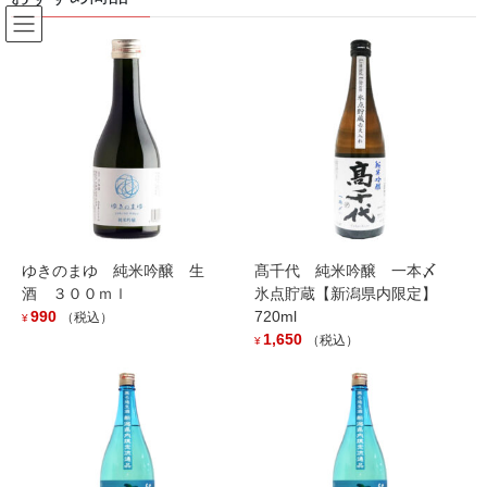
コ
ナ
ン
ビ
テ
ゲ
ン
ー
お知らせ
ツ
シ
へ
ョ
ス
ン
HOME
お知らせ
「山間」番外編入荷です。
キ
に
ッ
移
プ
動
2024年12月13日
/ 最終更新日時 :
2024年12月13日
お知らせ
ゆきのまゆ 純米吟醸 生
髙千代 純米吟醸 一本〆
「山間」番外編入荷です。
酒 ３００ｍｌ
氷点貯蔵【新潟県内限定】
990
720ml
（税込）
¥
1,650
（税込）
¥
これまでの山間、鬼山間のイメージが男性的で荒々しく力強い印
象としたら、この裏・山間は女性的な清楚で落ち着いた、軽やか
で軽快な口当たりのお酒です。
程よい酸味も特徴で、飲み飽きしない食中酒にもってこいな仕上
がりです。
番外編の「裏」商品のため、今回だけの限定商品の可能性あり！