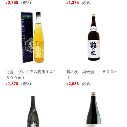
2,750
1,375
（税込）
（税込）
¥
¥
「山間 純米吟醸 R5BY9号 中採り直詰め 無濾過生原酒」
入荷しました。
2024年2月14日
「山間」新酒入荷です。
2023年12月26日
「純米大吟醸 山間 仕込み１５号」入荷しました。
北雪 プレミアム梅酒１４°
鶴の友 純米酒 １８００ｍ
2023年11月24日
５００ｍｌ
ｌ
1,870
2,636
（税込）
（税込）
¥
¥
限定酒「山間」「みちやんま」入荷です。
2023年5月26日
「〆張鶴 純米吟醸 越淡麗 原酒」入荷しました。