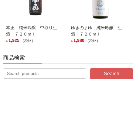
宮尾酒造より春しぼり入荷しました。
2026年2月5日
本正 純米吟醸 中取り生
ゆきのまゆ 純米吟醸 生
酒 ７２０ｍｌ
酒 ７２０ｍｌ
1,925
1,980
（税込）
（税込）
¥
¥
今年も発売決定！
2026年1月21日
商品検索
Search
Search
for:
Zodiac Sign Series 第2弾「Capricorn」発売です。
2025年12月23日
カテゴリー
お知らせ
イベント