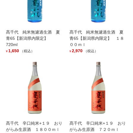
お知らせ
夏の人気酒「本正 純米吟醸
specially made」入荷です
夏の人気酒「本正 純米吟醸 specially made」入荷しました。
髙千代 純米無濾過生酒 夏
髙千代 純米無濾過生酒 夏
爽やかな夏をコンセプトにアルコール度数を少し落とした生詰め
青65【新潟県内限定】
青65【新潟県内限定】 １８
にて登場です。 旨口の濃厚な味わいながら、のど越しでスパッと
720ml
００ｍｌ
キレ味を出してくれる芳醇な仕 […]
1,650
2,970
（税込）
（税込）
¥
¥
最近の投稿
越銘醸より夏の新商品が登場です。
2026年7月16日
鶴齢 卯の花色 越淡麗 入荷しました。
2026年6月11日
髙千代 辛口純米+１９ おり
髙千代 辛口純米+１９ おり
がらみ生原酒 １８００ｍｌ
がらみ生原酒 ７２０ｍｌ