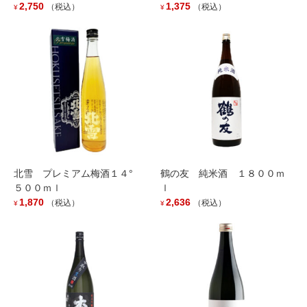
2,750
1,375
（税込）
（税込）
¥
¥
「越の鶴 純米大吟醸 ドメーヌ」入荷しました。
2026年5月1日
新潟県内限定商品「雪男 愛山雄町」入荷しました。
2026年4月28日
『壱醸 純米生原酒 雷』入荷しました。
2026年2月24日
北雪 プレミアム梅酒１４°
鶴の友 純米酒 １８００ｍ
５００ｍｌ
ｌ
1,870
2,636
（税込）
（税込）
¥
¥
風味絶佳シリーズ 『深紫 こくむらさき』入荷しまし
た。
2026年2月19日
緑川酒造より限定復刻商品入荷です。
2026年2月13日