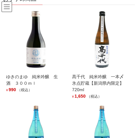
コ
ナ
ン
ビ
テ
ゲ
ン
ー
本正
ツ
シ
へ
ョ
ス
ン
HOME
本正
キ
に
ッ
移
プ
動
2023年1月23日
お知らせ
ゆきのまゆ 純米吟醸 生
髙千代 純米吟醸 一本〆
酒 ３００ｍｌ
氷点貯蔵【新潟県内限定】
「本正 純米吟醸 濾過前原酒
990
720ml
（税込）
¥
亀口直取り生」入荷しました！
1,650
（税込）
¥
華やかな吟醸香と旨味の濃厚な味わいながら、スパッと切れるの
ど越し抜群な仕上がりです。 今年の本正は抜群の出来です！！
年々ファンの増加しているイチオシ商品です。
2022年7月8日