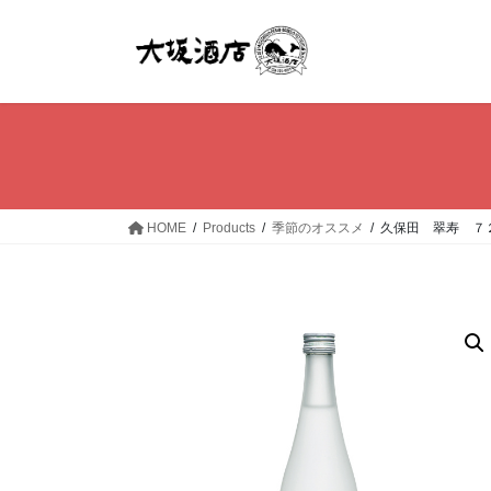
コ
ナ
ン
ビ
テ
ゲ
ン
ー
ツ
シ
へ
ョ
ス
ン
キ
に
ッ
移
HOME
Products
季節のオススメ
久保田 翠寿 ７
プ
動