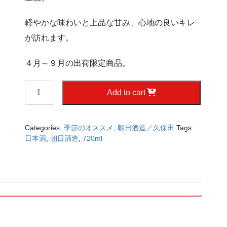
軽やかな味わいと上品な甘み、心地の良いキレ
が訪れます。
４月～９月の出荷限定商品。
久
Add to cart
保
田
翠
Categories:
季節のオススメ
,
朝日酒造／久保田
Tags:
寿
日本酒
,
朝日酒造
,
720ml
７
２
０
ｍ
ｌ
quantity