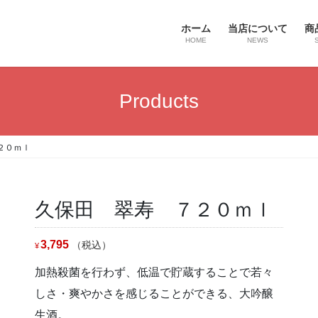
ホーム
当店について
商
HOME
NEWS
Products
２０ｍｌ
久保田 翠寿 ７２０ｍｌ
3,795
（税込）
¥
加熱殺菌を行わず、低温で貯蔵することで若々
しさ・爽やかさを感じることができる、大吟醸
生酒。