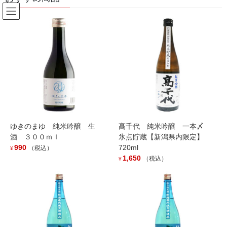
コ
ナ
ン
ビ
テ
ゲ
ン
ー
Products
ツ
シ
へ
ョ
ス
ン
HOME
Products
outofstock
久保田 萬寿 無濾過生原酒 ７２０ｍｌ
キ
に
ッ
移
プ
動
ゆきのまゆ 純米吟醸 生
髙千代 純米吟醸 一本〆
酒 ３００ｍｌ
氷点貯蔵【新潟県内限定】
990
720ml
（税込）
¥
1,650
（税込）
¥