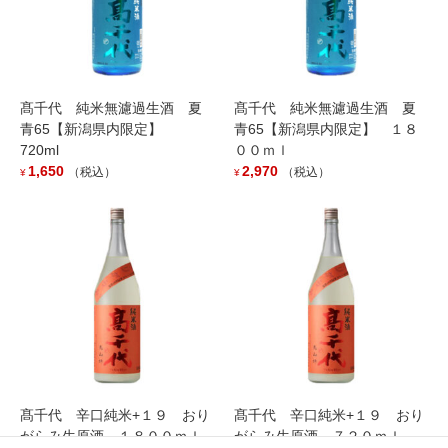
髙千代 純米無濾過生酒 夏
髙千代 純米無濾過生酒 夏
青65【新潟県内限定】
青65【新潟県内限定】 １８
720ml
００ｍｌ
1,650
2,970
（税込）
（税込）
¥
¥
久保田 萬寿 無濾過生原酒 ７２０
ｍｌ
5,896
（税込）
¥
「久保田萬寿」のもろみを搾った後に、一切手を加えない製法な
らではの、ほのかな黄金色見た目と芳醇な香り。
濃厚で深い味わいながら、柔らかくなめならな口当たりが特徴で
す。
髙千代 辛口純米+１９ おり
髙千代 辛口純米+１９ おり
Out of stock
がらみ生原酒 １８００ｍｌ
がらみ生原酒 ７２０ｍｌ