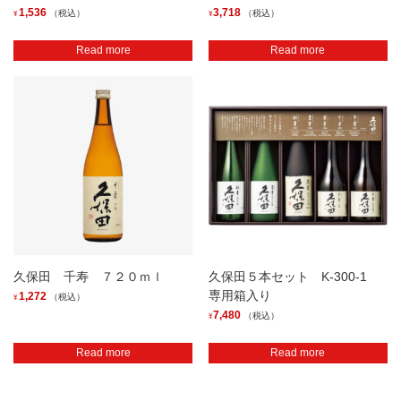
1,536
3,718
（税込）
（税込）
¥
¥
Read more
Read more
久保田 千寿 ７２０ｍｌ
久保田５本セット K-300-1
専用箱入り
1,272
（税込）
¥
7,480
（税込）
¥
Read more
Read more