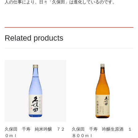
人の仕事により、日々「久保田」は進化しているのです。
本正 純米吟醸 中取り生
ゆきのまゆ 純米吟醸 生
酒 ７２０ｍｌ
酒 ７２０ｍｌ
Related products
1,925
1,980
（税込）
（税込）
¥
¥
商品検索
Search
Search
for:
久保田 千寿 純米吟醸 ７２
久保田 千寿 吟醸生原酒 １
０ｍｌ
８００ｍｌ