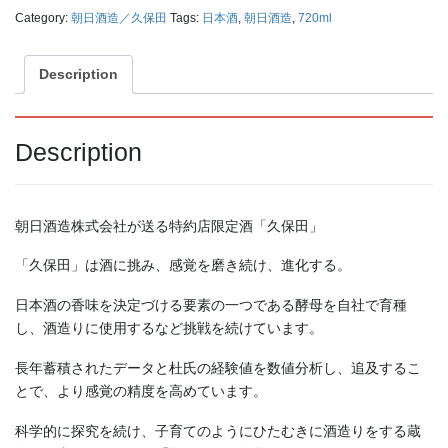
2,750
1,375
（税込）
（税込）
¥
¥
Category:
朝日酒造／久保田
Tags:
日本酒
,
朝日酒造
,
720ml
Description
Description
朝日酒造株式会社が送る特約店限定酒「久保田」
北雪 プレミアム梅酒１４°
鶴の友 純米酒 １８００ｍ
「久保田」は酒に挑み、感覚を磨き続け、進化する。
５００ｍｌ
ｌ
1,870
2,636
（税込）
（税込）
¥
¥
日本酒の香味を決定づける要素の一つである酵母を自社で育種
し、酒造りに使用するなど挑戦を続けています。
長年蓄積されたデータと杜氏の経験値を数値分析し、追及するこ
とで、より感覚の精度を高めています。
科学的に探究を続け、子育てのようにひたむきに酒造りをする蔵