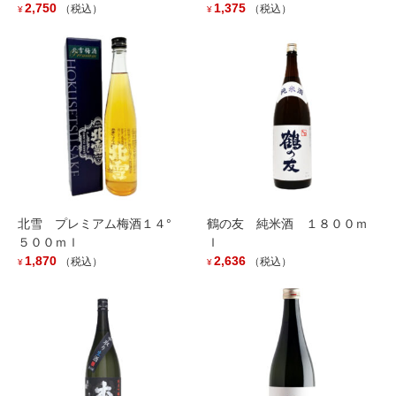
2,145
3,601
（税込）
（税込）
2,750
1,375
¥
¥
（税込）
（税込）
¥
¥
Read more
Read more
北雪 プレミアム梅酒１４°
鶴の友 純米酒 １８００ｍ
５００ｍｌ
ｌ
1,870
2,636
（税込）
（税込）
¥
¥
YAMMA 13% 中採り直詰原
山間 G 純米吟醸 １８００
酒 ７２０ｍｌ
ｍｌ
1,800
4,290
（税込）
（税込）
¥
¥
Read more
Add to cart