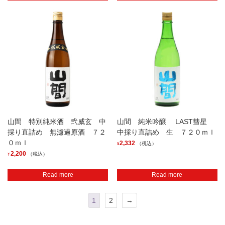
山間 特別純米酒 弐威玄 中
山間 純米吟醸 LAST彗星
採り直詰め 無濾過原酒 ７２
中採り直詰め 生 ７２０ｍｌ
０ｍｌ
2,332
（税込）
¥
2,200
（税込）
¥
Read more
Read more
1
2
→