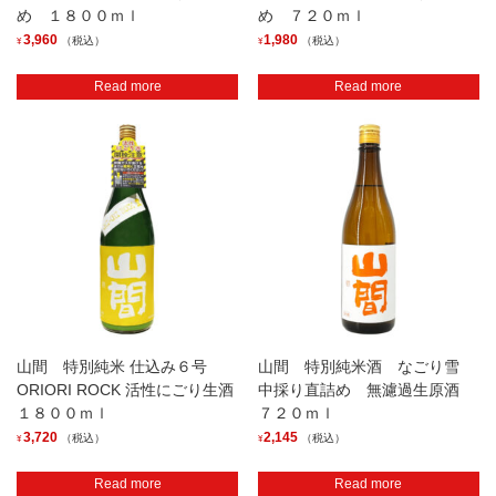
め １８００ｍｌ
め ７２０ｍｌ
3,960
1,980
（税込）
（税込）
¥
¥
Read more
Read more
山間 特別純米 仕込み６号
山間 特別純米酒 なごり雪
ORIORI ROCK 活性にごり生酒
中採り直詰め 無濾過生原酒
１８００ｍｌ
７２０ｍｌ
3,720
2,145
（税込）
（税込）
¥
¥
Read more
Read more