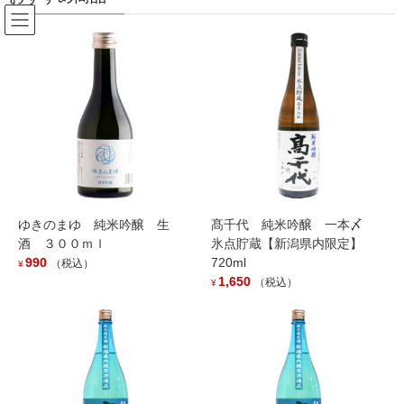
コ
ナ
ン
ビ
テ
ゲ
ン
ー
Products
ツ
シ
へ
ョ
ス
ン
HOME
Products
山間
キ
に
ッ
移
プ
動
山間
ゆきのまゆ 純米吟醸 生
髙千代 純米吟醸 一本〆
Showing 1–16 of 31 results
酒 ３００ｍｌ
氷点貯蔵【新潟県内限定】
990
720ml
（税込）
¥
1,650
（税込）
¥