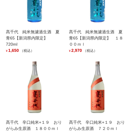
KOSHINO HAKUCHO 13%
KOSHINO HAKUCHO 13%
中採り直詰原酒 １８００ｍｌ
中採り直詰原酒 ７２０ｍｌ
髙千代 純米無濾過生酒 夏
髙千代 純米無濾過生酒 夏
3,201
1,600
（税込）
（税込）
¥
¥
青65【新潟県内限定】
青65【新潟県内限定】 １８
720ml
００ｍｌ
Read more
Read more
1,650
2,970
（税込）
（税込）
¥
¥
R7BY 山間 特別純米 中採
YAMMA 13% 中採り直詰原
髙千代 辛口純米+１９ おり
髙千代 辛口純米+１９ おり
り直詰め 生原酒 ７２０ｍｌ
酒 １８００ｍｌ
がらみ生原酒 １８００ｍｌ
がらみ生原酒 ７２０ｍｌ