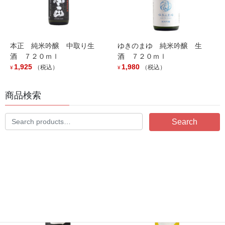
本正 純米吟醸 中取り生
ゆきのまゆ 純米吟醸 生
酒 ７２０ｍｌ
酒 ７２０ｍｌ
1,925
1,980
（税込）
（税込）
¥
¥
商品検索
山間 G 純米吟醸 ７２０ｍ
山間 J 純米 １８００ｍｌ
ｌ
3,740
（税込）
¥
Search
2,640
（税込）
¥
Search
for:
Add to cart
Add to cart