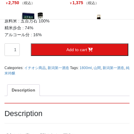
やわらかなふくらみを感じながらも後味は軽やかで、飲み進める
2,750
1,375
（税込）
（税込）
¥
¥
ほどにそのバランスの良さが伝わります。
原料米 : 五百万石 100%
精米歩合 : 74%
アルコール分 : 16%
山
Add to cart
間
J
純
Categories:
イチオシ商品
,
新潟第一酒造
Tags:
1800ml
,
山間
,
新潟第一酒造
,
純
米
米吟醸
北雪 プレミアム梅酒１４°
鶴の友 純米酒 １８００ｍ
１
５００ｍｌ
ｌ
８
1,870
2,636
（税込）
（税込）
¥
¥
０
Description
０
ｍ
ｌ
Description
quantity