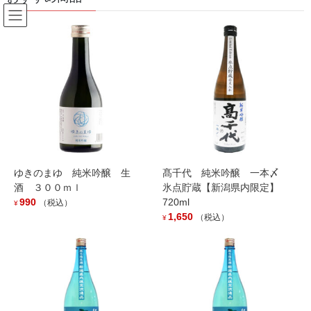
コ
ナ
ン
ビ
テ
ゲ
ン
ー
Products
ツ
シ
へ
ョ
ス
ン
HOME
Products
イチオシ商品
山間 J 純米 １８００ｍｌ
キ
に
ッ
移
プ
動
ゆきのまゆ 純米吟醸 生
髙千代 純米吟醸 一本〆
酒 ３００ｍｌ
氷点貯蔵【新潟県内限定】
990
720ml
（税込）
¥
1,650
（税込）
¥