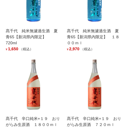
髙千代 純米無濾過生酒 夏
髙千代 純米無濾過生酒 夏
青65【新潟県内限定】
青65【新潟県内限定】 １８
720ml
００ｍｌ
1,650
2,970
（税込）
（税込）
¥
¥
山間 J 純米 １８００ｍｌ
3,740
（税込）
¥
山間の新たなスタンダード商品「Yamma J」
酒造りの中で最も香味のバランスに優れた『中採り』のみを瓶詰
めした限定ブランドです。
香り、旨み、透明感が最も美しく整う瞬間を、そのまま閉じ込め
ました。
「Yamma J」は、綺麗な旨みが溢れる、豊かで上品な味わいが特
髙千代 辛口純米+１９ おり
髙千代 辛口純米+１９ おり
徴です。
がらみ生原酒 １８００ｍｌ
がらみ生原酒 ７２０ｍｌ