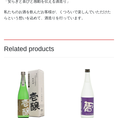
「安らぎと喜びと感動を伝える酒造り」
私たちのお酒を飲んだお客様が、くつろいで楽しんでいただけた
らという想いを込めて、酒造りを行っています。
本正 純米吟醸 中取り生
ゆきのまゆ 純米吟醸 生
酒 ７２０ｍｌ
酒 ７２０ｍｌ
1,925
1,980
（税込）
（税込）
¥
¥
Related products
商品検索
Search
Search
for: