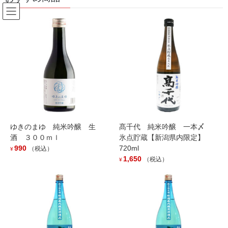
コ
ナ
ン
ビ
テ
ゲ
ン
ー
お知らせ
ツ
シ
へ
ョ
ス
ン
HOME
お知らせ
ポイントカード作成しました。
キ
に
ッ
移
プ
動
2021年5月1日
/ 最終更新日時 :
2021年5月1日
お知らせ
ゆきのまゆ 純米吟醸 生
髙千代 純米吟醸 一本〆
ポイントカード作成しました。
酒 ３００ｍｌ
氷点貯蔵【新潟県内限定】
990
720ml
（税込）
¥
1,650
（税込）
¥
1000円毎に1Pゲット！30Pでゴールになります。
是非是非ご活用ください。