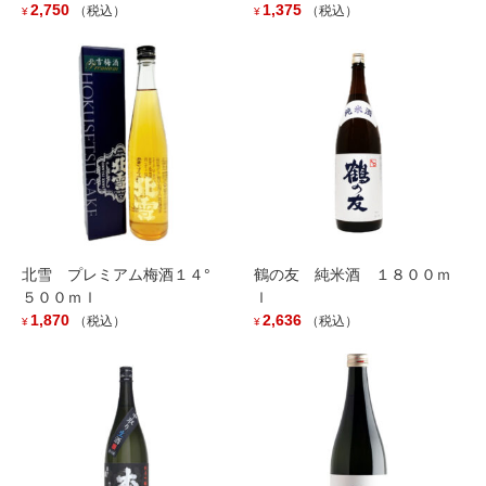
2,750
1,375
（税込）
（税込）
¥
¥
お知らせ
次の記事
夏にはこのお酒！
2021年5月12日
最近の投稿
北雪 プレミアム梅酒１４°
鶴の友 純米酒 １８００ｍ
越銘醸より夏の新商品が登場です。
５００ｍｌ
ｌ
1,870
2,636
（税込）
（税込）
2026年7月16日
¥
¥
鶴齢 卯の花色 越淡麗 入荷しました。
2026年6月11日