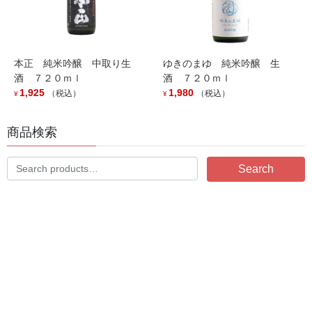
「越の鶴 純米大吟醸 ドメーヌ」入荷しました。
2026年5月1日
本正 純米吟醸 中取り生
ゆきのまゆ 純米吟醸 生
酒 ７２０ｍｌ
酒 ７２０ｍｌ
新潟県内限定商品「雪男 愛山雄町」入荷しました。
1,925
1,980
（税込）
（税込）
¥
¥
2026年4月28日
商品検索
『壱醸 純米生原酒 雷』入荷しました。
Search
Search
2026年2月24日
for:
風味絶佳シリーズ 『深紫 こくむらさき』入荷しまし
た。
2026年2月19日
緑川酒造より限定復刻商品入荷です。
2026年2月13日