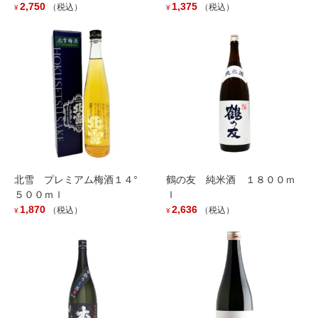
2,750
1,375
（税込）
（税込）
¥
¥
関連記事
北雪 プレミアム梅酒１４°
鶴の友 純米酒 １８００ｍ
５００ｍｌ
ｌ
1,870
2,636
（税込）
（税込）
「越の鶴 純米大吟醸 ドメーヌ」入荷しました。
¥
¥
2026年5月1日
越銘醸より新商品！！
2025年11月22日