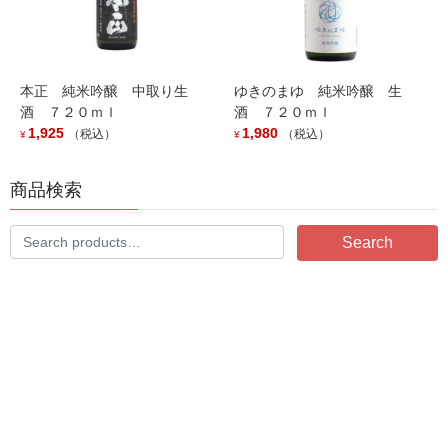
「越の鶴 ナチュラルエレガンス」入荷しました。
2025年10月2日
本正 純米吟醸 中取り生
ゆきのまゆ 純米吟醸 生
酒 ７２０ｍｌ
酒 ７２０ｍｌ
越銘醸から自社酵母を使用した新商品が登場です。
1,925
1,980
（税込）
（税込）
¥
¥
2024年10月15日
商品検索
毎年大人気商品！！
Search
2023年2月24日
Search
for:
「本正 純米吟醸 濾過前原酒 亀口直取り生」入荷しまし
た！
2023年1月23日
湖池屋×越銘醸コラボセット 「あわせて旨みがふくらむセッ
ト」 予約受付中
2022年10月6日