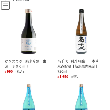
コ
ナ
ン
ビ
テ
ゲ
ン
ー
お知らせ
ツ
シ
へ
ョ
ス
ン
HOME
お知らせ
『壱醸 純米生原酒 雷』入荷しました。
キ
に
ッ
移
プ
動
2026年2月24日
/ 最終更新日時 :
2026年2月24日
お知らせ
ゆきのまゆ 純米吟醸 生
髙千代 純米吟醸 一本〆
『壱醸 純米生原酒 雷』入荷しま
酒 ３００ｍｌ
氷点貯蔵【新潟県内限定】
990
720ml
（税込）
した。
¥
1,650
（税込）
¥
毎年大人気商品！！
亀口直取りで瓶詰めをした、出来たてフレッシュな香味と米の旨
味が詰まっています！
後味のスッキリさも兼ね備えたお酒です。