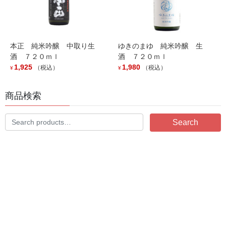
お知らせ
カテゴリー
壱醸
タグ
本正 純米吟醸 中取り生
ゆきのまゆ 純米吟醸 生
酒 ７２０ｍｌ
酒 ７２０ｍｌ
1,925
1,980
（税込）
（税込）
¥
¥
お知らせ
前の記事
風味絶佳シリーズ 『深紫 こくむ
商品検索
らさき』入荷しました。
2026年2月19日
Search
Search
for:
お知らせ
次の記事
新潟県内限定商品「雪男 愛山
雄町」入荷しました。
2026年4月28日