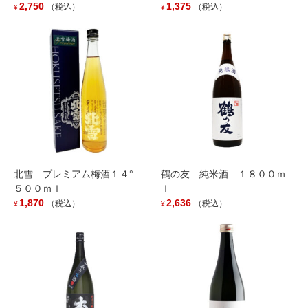
2,750
1,375
（税込）
（税込）
¥
¥
関連記事
毎年大人気！「壱醸 雷」好評販売中です。
2025年3月1日
６月２５日（土）１１：００時頃より
2022年6月10日
北雪 プレミアム梅酒１４°
鶴の友 純米酒 １８００ｍ
５００ｍｌ
ｌ
壱醸 純米 生原酒「雷 ikazuchi」初入荷！！
1,870
2,636
（税込）
（税込）
¥
¥
2022年3月3日
『壱醸 粕取り焼酎』入荷しました
2021年9月4日