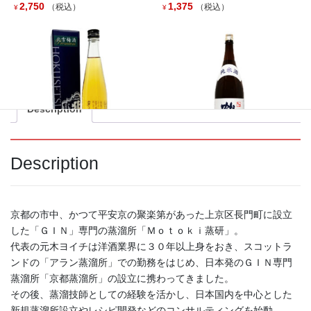
2,750
1,375
（税込）
（税込）
¥
¥
アルコール分：45%
Out of stock
Category:
ウイスキー・ジン
Tags:
スピリッツ
,
ジン
,
Motoki蒸研
Description
Description
北雪 プレミアム梅酒１４°
鶴の友 純米酒 １８００ｍ
５００ｍｌ
ｌ
1,870
2,636
（税込）
（税込）
¥
¥
京都の市中、かつて平安京の聚楽第があった上京区長門町に設立
した「ＧＩＮ」専門の蒸溜所「Ｍｏｔｏｋｉ蒸研」。
代表の元木ヨイチは洋酒業界に３０年以上身をおき、スコットラ
ンドの「アラン蒸溜所」での勤務をはじめ、日本発のＧＩＮ専門
蒸溜所「京都蒸溜所」の設立に携わってきました。
その後、蒸溜技師としての経験を活かし、日本国内を中心とした
新規蒸溜所設立やレシピ開発などのコンサルティングを始動。