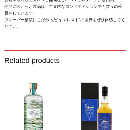
開発に関わった製品は、世界的なコンペディションでも数々の受
賞をしています。
フレーバー構築にこだわった“ヤマレスト”の世界をぜひ体感してく
ださい。
本正 純米吟醸 中取り生
ゆきのまゆ 純米吟醸 生
酒 ７２０ｍｌ
酒 ７２０ｍｌ
1,925
1,980
（税込）
（税込）
¥
¥
商品検索
Related products
Search
Search
for: