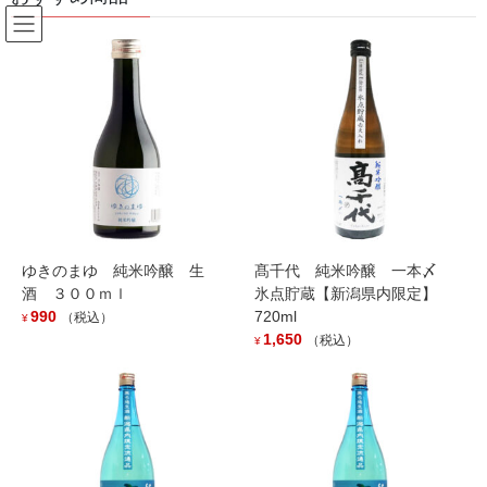
コ
ナ
ン
ビ
テ
ゲ
ン
ー
Products
ツ
シ
へ
ョ
ス
ン
HOME
Products
outofstock
キ
に
Motoki蒸研 ヤマレスト オーディナリー ジン 500ml
ッ
移
プ
動
ゆきのまゆ 純米吟醸 生
髙千代 純米吟醸 一本〆
酒 ３００ｍｌ
氷点貯蔵【新潟県内限定】
990
720ml
（税込）
¥
1,650
（税込）
¥