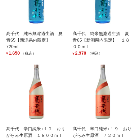
髙千代 純米無濾過生酒 夏
髙千代 純米無濾過生酒 夏
青65【新潟県内限定】
青65【新潟県内限定】 １８
720ml
００ｍｌ
1,650
2,970
（税込）
（税込）
¥
¥
Motoki蒸研 ヤマレスト オーディナリ
ー ジン 500ml
4,950
（税込）
¥
京ひのき、桜の葉、八女緑茶、尾道のレモンなどをメインに、ボ
タニカルの8割を和の素材で構成。
桜から新緑へと徐々に変化していく季節の、繊細なハーバル感を
表現しました。
髙千代 辛口純米+１９ おり
髙千代 辛口純米+１９ おり
容量：500ml
がらみ生原酒 １８００ｍｌ
がらみ生原酒 ７２０ｍｌ