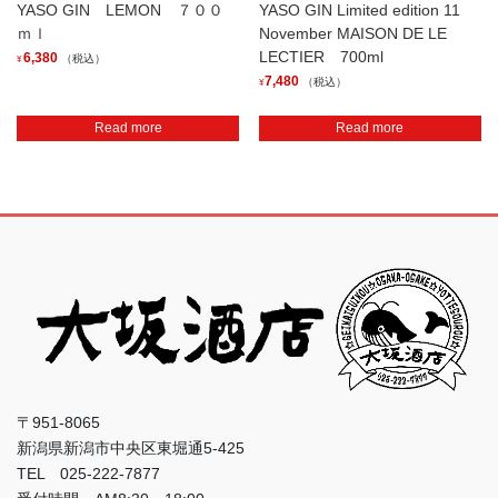
YASO GIN LEMON ７００
YASO GIN Limited edition 11
ｍｌ
November MAISON DE LE
LECTIER 700ml
6,380
（税込）
¥
7,480
（税込）
¥
Read more
Read more
〒951-8065
新潟県新潟市中央区東堀通5-425
TEL 025-222-7877