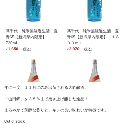
髙千代 純米無濾過生酒 夏
髙千代 純米無濾過生酒 夏
青65【新潟県内限定】
青65【新潟県内限定】 １８
720ml
００ｍｌ
1,650
2,970
（税込）
（税込）
¥
¥
〆張鶴 大吟醸 金ラベル ７２０ｍ
ｌ
5,000
（税込）
¥
年に一度、１１月にのみ出荷される大吟醸酒。
「山田錦」を３５％まで磨き上げ醸した逸品！
まろやかで芳醇な香りと、キレの良い味わいが特徴です。
髙千代 辛口純米+１９ おり
髙千代 辛口純米+１９ おり
Out of stock
がらみ生原酒 １８００ｍｌ
がらみ生原酒 ７２０ｍｌ