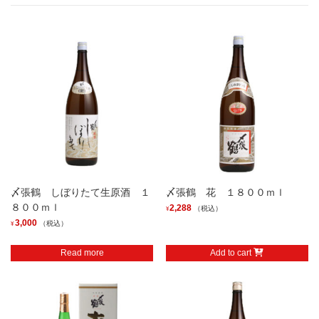
本正 純米吟醸 中取り生
ゆきのまゆ 純米吟醸 生
酒 ７２０ｍｌ
酒 ７２０ｍｌ
1,925
1,980
（税込）
（税込）
¥
¥
商品検索
Search
Search
for:
〆張鶴 しぼりたて生原酒 １
〆張鶴 花 １８００ｍｌ
８００ｍｌ
2,288
（税込）
¥
3,000
（税込）
¥
Read more
Add to cart