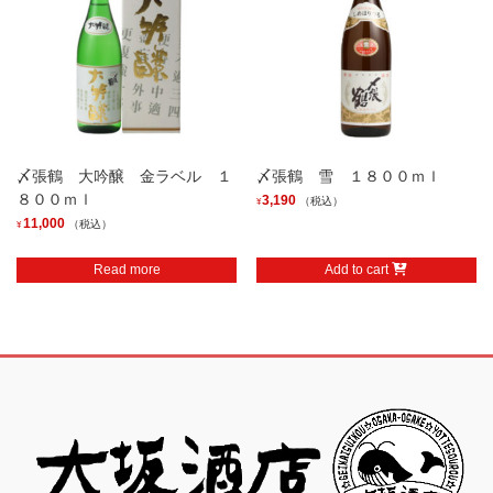
〆張鶴 大吟醸 金ラベル １
〆張鶴 雪 １８００ｍｌ
８００ｍｌ
3,190
（税込）
¥
11,000
（税込）
¥
Read more
Add to cart