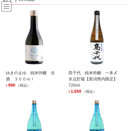
コ
ナ
ン
ビ
テ
ゲ
ン
ー
Products
ツ
シ
へ
ョ
ス
ン
HOME
Products
outofstock
〆張鶴 大吟醸 金ラベル ７２０ｍｌ
キ
に
ッ
移
プ
動
ゆきのまゆ 純米吟醸 生
髙千代 純米吟醸 一本〆
酒 ３００ｍｌ
氷点貯蔵【新潟県内限定】
990
720ml
（税込）
¥
1,650
（税込）
¥