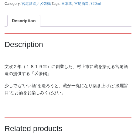
2,750
1,375
（税込）
（税込）
Category:
宮尾酒造／〆張鶴
Tags:
日本酒
,
宮尾酒造
,
720ml
¥
¥
Description
Description
文政２年（１８１９年）に創業した、村上市に蔵を据える宮尾酒
造の提供する「〆張鶴」
北雪 プレミアム梅酒１４°
鶴の友 純米酒 １８００ｍ
５００ｍｌ
ｌ
少しでも“いい酒”を造ろうと、蔵が一丸になり築き上げた“淡麗旨
1,870
2,636
（税込）
（税込）
¥
¥
口”なお酒をお楽しみください。
Related products