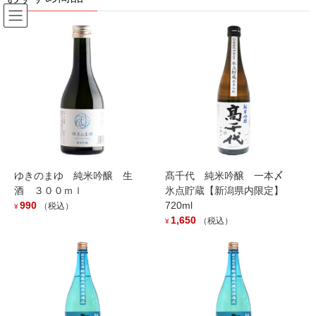
コ
ナ
ン
ビ
テ
ゲ
ン
ー
Products
ツ
シ
へ
ョ
ス
ン
HOME
Products
outofstock
キ
に
壱醸 粕取り焼酎 ２５度 ３年熟成 ７２０ｍｌ
ッ
移
プ
動
ゆきのまゆ 純米吟醸 生
髙千代 純米吟醸 一本〆
酒 ３００ｍｌ
氷点貯蔵【新潟県内限定】
990
720ml
（税込）
¥
1,650
（税込）
¥