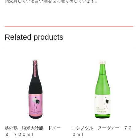
回受賞している旨い酒を世に送り出しています。
本正 純米吟醸 中取り生
ゆきのまゆ 純米吟醸 生
酒 ７２０ｍｌ
酒 ７２０ｍｌ
Related products
1,925
1,980
（税込）
（税込）
¥
¥
商品検索
Search
Search
for:
越の鶴 純米大吟醸 ドメー
コシノツル ヌーヴォー ７２
ヌ ７２０ｍｌ
０ｍｌ