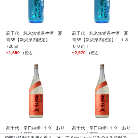
髙千代 純米無濾過生酒 夏
髙千代 純米無濾過生酒 夏
青65【新潟県内限定】
青65【新潟県内限定】 １８
720ml
００ｍｌ
1,650
2,970
（税込）
（税込）
¥
¥
壱醸 粕取り焼酎 ２５度 ３年熟
成 ７２０ｍｌ
1,760
（税込）
¥
蔵元の地元栃尾棚田産「越淡麗」を１００％使用した限定ライン
ナップ『壱醸』。
特別限定「壱醸」粕取り焼酎。
『純米大吟醸 壱醸２１』『壱醸』 の酒粕を使い焼酎を造り、3年
髙千代 辛口純米+１９ おり
髙千代 辛口純米+１９ おり
間 長期熟成をしています。
がらみ生原酒 １８００ｍｌ
がらみ生原酒 ７２０ｍｌ
粕取り焼酎の風味や香り、そして やわらかな旨みのある焼酎で